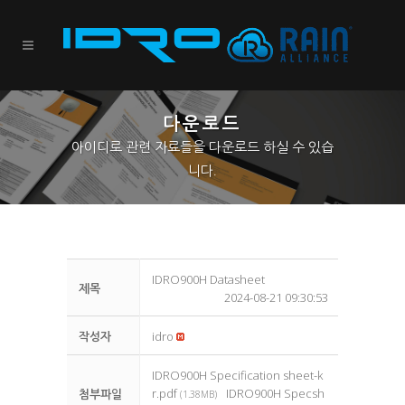
다운로드
아이디로 관련 자료들을 다운로드 하실 수 있습
니다.
IDRO900H Datasheet
제목
2024-08-21 09:30:53
작성자
idro
IDRO900H Specification sheet-k
r.pdf
IDRO900H Specsh
첨부파일
(1.38MB)