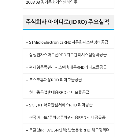
2008.08 경기중소기업센터입주
주식회사 아이디로(IDRO) 주요실적
– STMicroElectronicsRFID자동화시스템장비공급
– 삼성전자스마트폰RFID지그관리시스템장비공급
– 관세청주류관리시스템휴대용RFID리더모듈공급
– 포스코휴대용RFID 리더모듈공급
– 현대중공업휴대용RFID 리더모듈공급
– SKT, KT 학교안심서비스RFID 리더공급
– 전국아파트/주차장주차관리용RFID 리더공급중
– 조달청(RFID/USN센터) 반능동형RFID 태그및리더