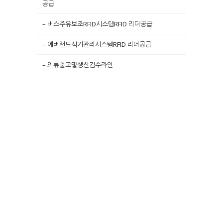
공급
– 버스주유보조RFID시스템RFID 리더공급
– 에버랜드식기관리시스템RFID 리더공급
– 의류출고및생산검수라인