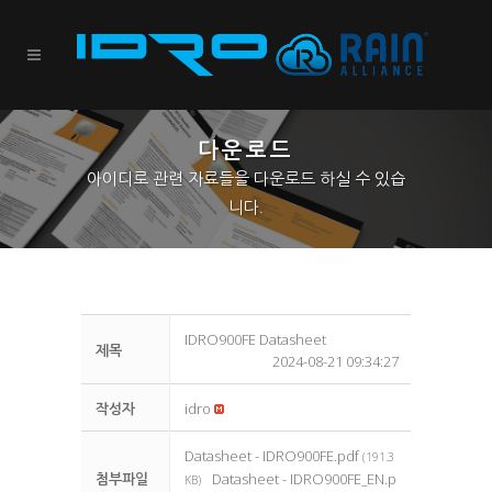
다운로드
아이디로 관련 자료들을 다운로드 하실 수 있습
니다.
IDRO900FE Datasheet
제목
2024-08-21 09:34:27
작성자
idro
Datasheet - IDRO900FE.pdf
(191.3
첨부파일
Datasheet - IDRO900FE_EN.p
KB)