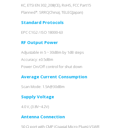
KC, ETSI EN 302_208(CE), RoHS, FCC Part15
Planned*: SRRC(China), TELEC(Japan)
Standard Protocols
EPC C1G2 / ISO 18000-63
RF Output Power
Adjustable in 5 ~ 30dBm by 1dB steps
Accuracy: ±0.5dBm
Power On/Off control for shut down
Average Current Consumption
Scan Mode: 1.5A@30dBm
Supply Voltage
4.0 V, (3.8V~4.2V)
Antenna Connection
50 Ω port with CMP (Coaxial Micro Plugs) VSWR